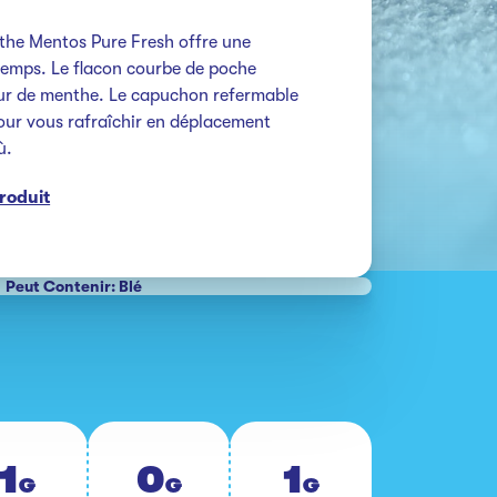
he Mentos Pure Fresh offre une 
temps. Le flacon courbe de poche 
ur de menthe. Le capuchon refermable 
pour vous rafraîchir en déplacement 
ù.
produit
Peut Contenir: Blé
1
0
1
G
G
G