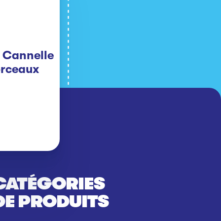
 Cannelle
orceaux
CATÉGORIES
DE PRODUITS