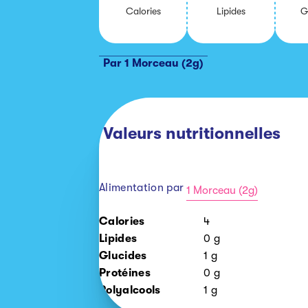
Ca­lo­ries
Li­pides
G
Par 1 Morceau (2g)
Valeurs nutritionnelles
Alimentation par
1 Morceau (2g)
1
Calories
4
Morceau
Lipides
0
g
(2g)
Glucides
1
g
Protéines
0
g
Polyalcools
1
g