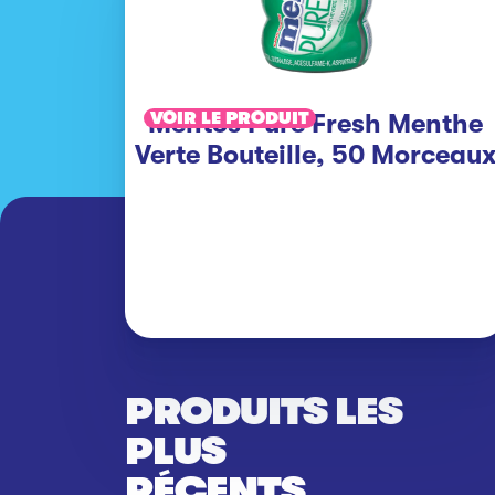
Mentos Pure Fresh Menthe
VOIR LE PRODUIT
Verte Bouteille, 50 Morceau
PRODUITS LES
PLUS
RÉCENTS