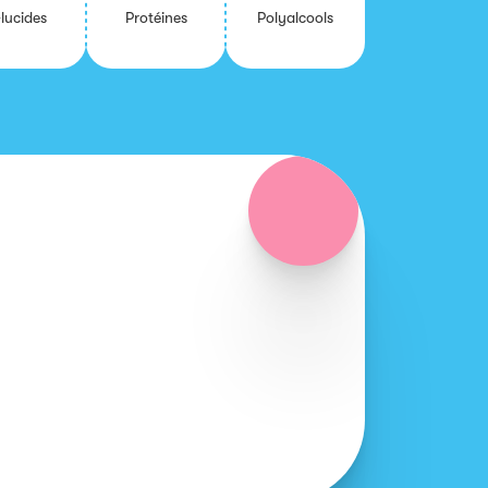
lu­cides
Pro­téines
Po­ly­al­cools