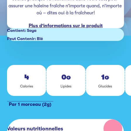
assurer une haleine fraîche n’importe quand, n’importe 
où – dites oui à la fraîcheur!
Plus d'informations sur le produit
Contient: Soya
Peut Contenir: Blé
4
0
1
G
G
Ca­lo­ries
Li­pides
Glu­cides
Par 1 morceau (2g)
Valeurs nutritionnelles