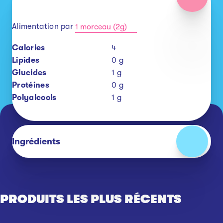
Alimentation par
1 morceau (2g)
Calories
4
Lipides
0
g
Glucides
1
g
Protéines
0
g
Polyalcools
1
g
Ingrédients
PRODUITS LES PLUS RÉCENTS