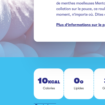
de menthes moelleuses Mentos 
collation sur le pouce, ce rou
moment, n’importe où. Dites o
Plus d'informations sur le 
10
0
KCAL
G
Ca­lo­ries
Li­pides
G