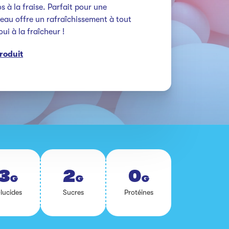
à la fraise. Parfait pour une 
leau offre un rafraîchissement à tout 
ui à la fraîcheur !
produit
3
2
0
G
G
G
lu­cides
Sucres
Pro­téines