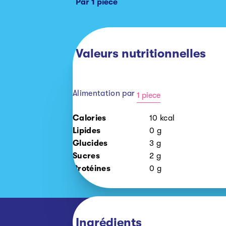
Par 1 piece
Valeurs nutritionnelles
Alimentation par
1 piece
1
Calories
10
kcal
piece
Lipides
0
g
Glucides
3
g
Sucres
2
g
Protéines
0
g
Ingrédients